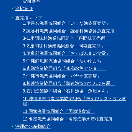
貸研修室
漁協紹介
直売店マップ
1.伊是名漁業協同組合「いぜな漁協直売所」
2.読谷村漁業協同組合「読谷村漁協鮮魚直売店」
3-1.座間味村漁業協同組合「座間味直売所」
3-2.座間味村漁業協同組合「阿嘉直売所」
4.伊良部漁業協同組合「お～ばんまい食堂」
5.沖縄鮮魚卸流通協同組合「泊いゆまち」
6.糸満漁業協同組合「糸満お魚センター」
7.沖縄市漁業協同組合「パヤオ直売店」
8.勝連漁業協同組合「勝連漁協のてんぷら屋」
9.石川漁業協同組合「石川漁協 魚屋さん」
10.沖縄県車海老漁業協同組合「車えびレストラン球
屋」
11.国頭漁業協同組合「国頭港食堂」
12.名護漁業協同組合「名護漁港水産物直売所」
沖縄の水産物紹介