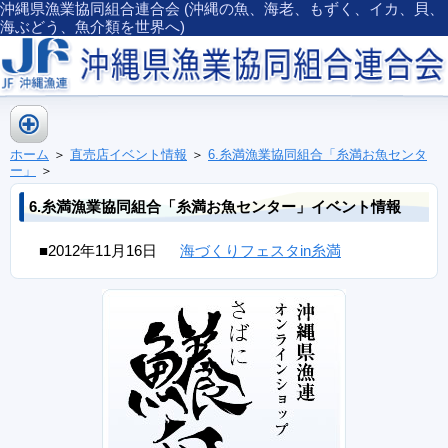
沖縄県漁業協同組合連合会 (沖縄の魚、海老、もずく、イカ、貝、
海ぶどう、魚介類を世界へ)
ホーム
＞
直売店イベント情報
＞
6.糸満漁業協同組合「糸満お魚センタ
ー」
＞
6.糸満漁業協同組合「糸満お魚センター」イベント情報
■2012年11月16日
海づくりフェスタin糸満