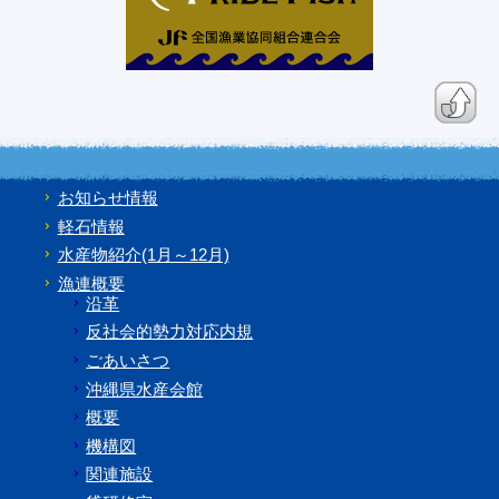
お知らせ情報
軽石情報
水産物紹介(1月～12月)
漁連概要
沿革
反社会的勢力対応内規
ごあいさつ
沖縄県水産会館
概要
機構図
関連施設