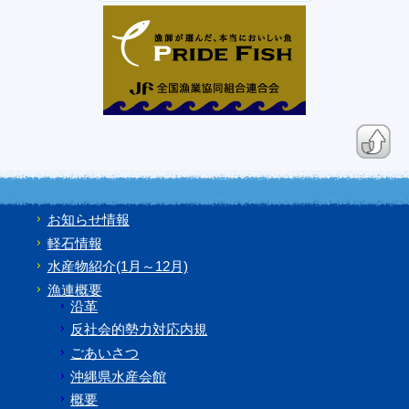
お知らせ情報
軽石情報
水産物紹介(1月～12月)
漁連概要
沿革
反社会的勢力対応内規
ごあいさつ
沖縄県水産会館
概要