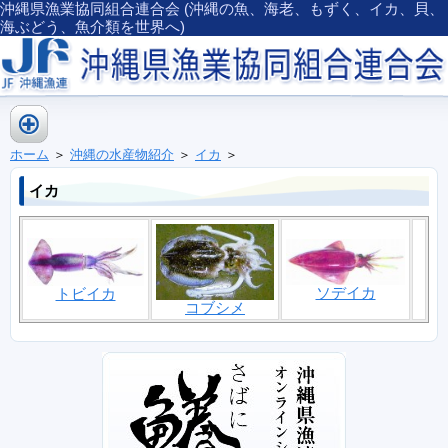
沖縄県漁業協同組合連合会 (沖縄の魚、海老、もずく、イカ、貝、
海ぶどう、魚介類を世界へ)
ホーム
＞
沖縄の水産物紹介
＞
イカ
＞
イカ
ソデイカ
トビイカ
コブシメ