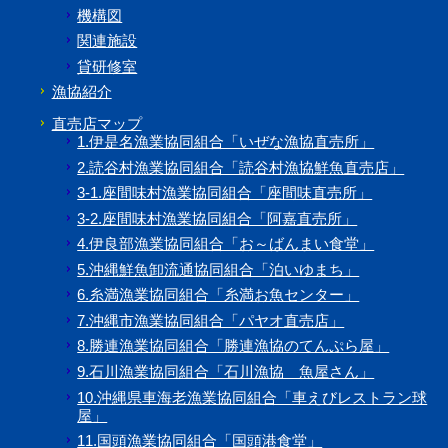
機構図
関連施設
貸研修室
漁協紹介
直売店マップ
1.伊是名漁業協同組合「いぜな漁協直売所」
2.読谷村漁業協同組合「読谷村漁協鮮魚直売店」
3-1.座間味村漁業協同組合「座間味直売所」
3-2.座間味村漁業協同組合「阿嘉直売所」
4.伊良部漁業協同組合「お～ばんまい食堂」
5.沖縄鮮魚卸流通協同組合「泊いゆまち」
6.糸満漁業協同組合「糸満お魚センター」
7.沖縄市漁業協同組合「パヤオ直売店」
8.勝連漁業協同組合「勝連漁協のてんぷら屋」
9.石川漁業協同組合「石川漁協 魚屋さん」
10.沖縄県車海老漁業協同組合「車えびレストラン球
屋」
11.国頭漁業協同組合「国頭港食堂」