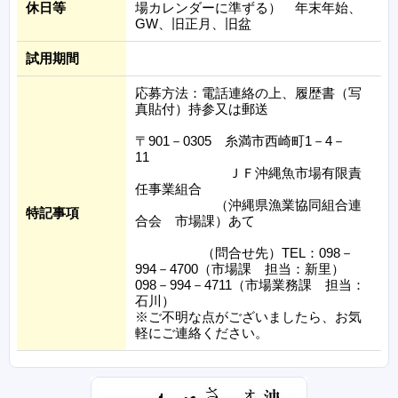
休日等
場カレンダーに準ずる） 年末年始、
GW、旧正月、旧盆
試用期間
応募方法：電話連絡の上、履歴書（写
真貼付）持参又は郵送
〒901－0305 糸満市西崎町1－4－
11
ＪＦ沖縄魚市場有限責
任事業組合
（沖縄県漁業協同組合連
特記事項
合会 市場課）あて
（問合せ先）TEL：098－
994－4700（市場課 担当：新里）
098－994－4711（市場業務課 担当：
石川）
※ご不明な点がございましたら、お気
軽にご連絡ください。