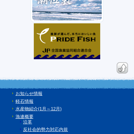
お知らせ情報
軽石情報
水産物紹介(1月～12月)
漁連概要
沿革
反社会的勢力対応内規