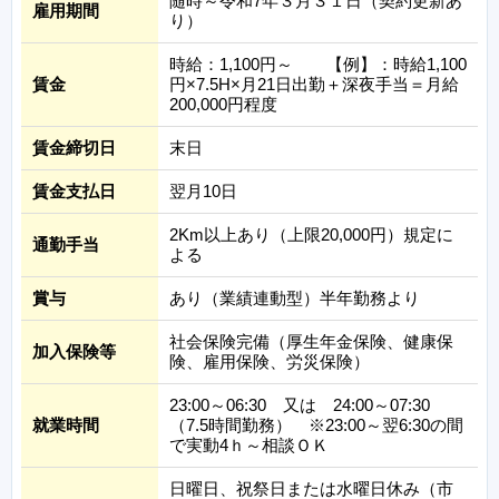
随時～令和7年３月３１日（契約更新あ
雇用期間
り）
時給：1,100円～ 【例】：時給1,100
賃金
円×7.5H×月21日出勤＋深夜手当＝月給
200,000円程度
賃金締切日
末日
賃金支払日
翌月10日
2Km以上あり（上限20,000円）規定に
通勤手当
よる
賞与
あり（業績連動型）半年勤務より
社会保険完備（厚生年金保険、健康保
加入保険等
険、雇用保険、労災保険）
23:00～06:30 又は 24:00～07:30
就業時間
（7.5時間勤務） ※23:00～翌6:30の間
で実動4ｈ～相談ＯＫ
日曜日、祝祭日または水曜日休み（市