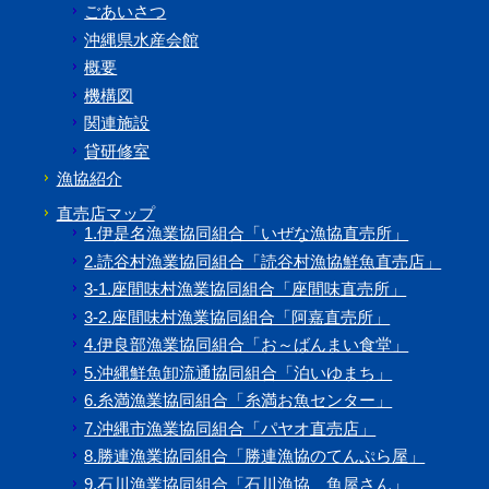
ごあいさつ
沖縄県水産会館
概要
機構図
関連施設
貸研修室
漁協紹介
直売店マップ
1.伊是名漁業協同組合「いぜな漁協直売所」
2.読谷村漁業協同組合「読谷村漁協鮮魚直売店」
3-1.座間味村漁業協同組合「座間味直売所」
3-2.座間味村漁業協同組合「阿嘉直売所」
4.伊良部漁業協同組合「お～ばんまい食堂」
5.沖縄鮮魚卸流通協同組合「泊いゆまち」
6.糸満漁業協同組合「糸満お魚センター」
7.沖縄市漁業協同組合「パヤオ直売店」
8.勝連漁業協同組合「勝連漁協のてんぷら屋」
9.石川漁業協同組合「石川漁協 魚屋さん」