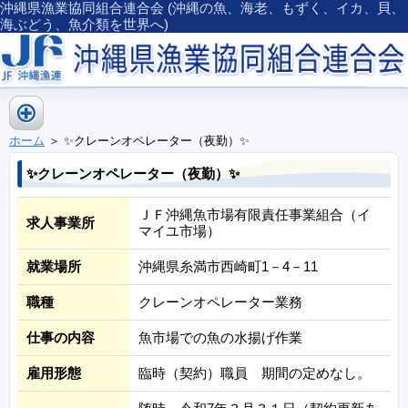
沖縄県漁業協同組合連合会 (沖縄の魚、海老、もずく、イカ、貝、
海ぶどう、魚介類を世界へ)
ホーム
＞ ✨クレーンオペレーター（夜勤）✨
✨クレーンオペレーター（夜勤）✨
ＪＦ沖縄魚市場有限責任事業組合（イ
求人事業所
マイユ市場）
就業場所
沖縄県糸満市西崎町1－4－11
職種
クレーンオペレーター業務
仕事の内容
魚市場での魚の水揚げ作業
雇用形態
臨時（契約）職員 期間の定めなし。