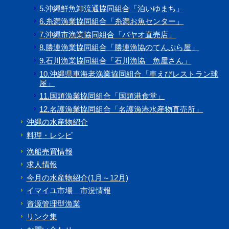
5.沖縄鮮魚卸流通協同組合「泊いゆまち」
6.糸満漁業協同組合「糸満お魚センター」
7.沖縄市漁業協同組合「パヤオ直売店」
8.勝連漁業協同組合「勝連漁協のてんぷら屋」
9.石川漁業協同組合「石川漁協 魚屋さん」
10.沖縄県車海老漁業協同組合「車えびレストラン球
屋」
11.国頭漁業協同組合「国頭港食堂」
12.名護漁業協同組合「名護漁港水産物直売所」
沖縄の水産物紹介
料理・レシピ
漁船売買情報
求人情報
今月の水産物紹介(1月～12月)
イマイユ市場 市況情報
資源管理型漁業
リンク集