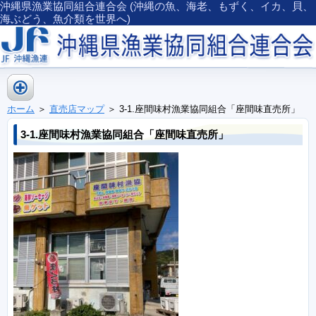
沖縄県漁業協同組合連合会 (沖縄の魚、海老、もずく、イカ、貝、
海ぶどう、魚介類を世界へ)
ホーム
＞
直売店マップ
＞ 3-1.座間味村漁業協同組合「座間味直売所」
3-1.座間味村漁業協同組合「座間味直売所」