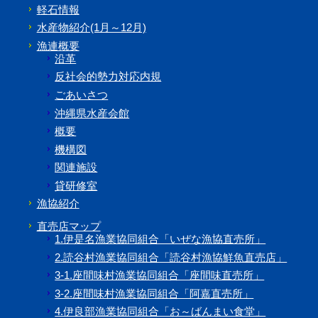
軽石情報
水産物紹介(1月～12月)
漁連概要
沿革
反社会的勢力対応内規
ごあいさつ
沖縄県水産会館
概要
機構図
関連施設
貸研修室
漁協紹介
直売店マップ
1.伊是名漁業協同組合「いぜな漁協直売所」
2.読谷村漁業協同組合「読谷村漁協鮮魚直売店」
3-1.座間味村漁業協同組合「座間味直売所」
3-2.座間味村漁業協同組合「阿嘉直売所」
4.伊良部漁業協同組合「お～ばんまい食堂」