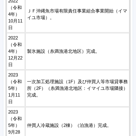
2022
（令和
ＪＦ沖縄魚市場有限責任事業組合事業開始（イマ
4年）
イユ市場）。
10月11
日
2022
（令和
4年）
製氷施設（糸満漁港北地区）完成。
12月22
日
2023
（令和
一次加工処理施設（1F）及び仲買人等市場貸事務
5年）
所（2F）（糸満漁港北地区：イマイユ市場隣接）
1月11
完成。
日
2023
（令和
5年）
仲買人冷蔵施設（2棟）（泊漁港）完成。
9月28