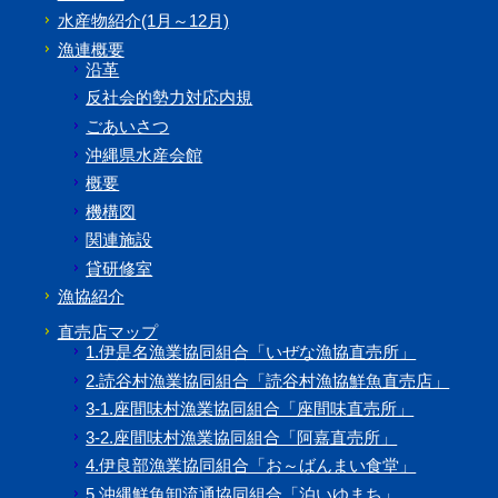
水産物紹介(1月～12月)
漁連概要
沿革
反社会的勢力対応内規
ごあいさつ
沖縄県水産会館
概要
機構図
関連施設
貸研修室
漁協紹介
直売店マップ
1.伊是名漁業協同組合「いぜな漁協直売所」
2.読谷村漁業協同組合「読谷村漁協鮮魚直売店」
3-1.座間味村漁業協同組合「座間味直売所」
3-2.座間味村漁業協同組合「阿嘉直売所」
4.伊良部漁業協同組合「お～ばんまい食堂」
5.沖縄鮮魚卸流通協同組合「泊いゆまち」