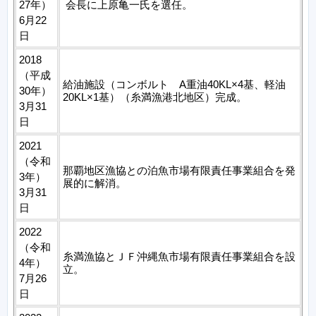
27年）
会長に上原亀一氏を選任。
6月22
日
2018
（平成
給油施設（コンボルト A重油40KL×4基、軽油
30年）
20KL×1基）（糸満漁港北地区）完成。
3月31
日
2021
（令和
那覇地区漁協との泊魚市場有限責任事業組合を発
3年）
展的に解消。
3月31
日
2022
（令和
糸満漁協とＪＦ沖縄魚市場有限責任事業組合を設
4年）
立。
7月26
日