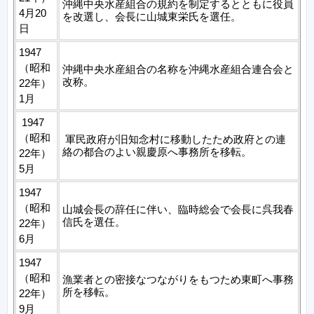
沖縄中央水産組合の規約を制定するとともに役員
4月20
を改選し、会長に山城東栄氏を選任。
日
1947
（昭和
沖縄中央水産組合の名称を沖縄水産組合連合会と
改称。
22年）
1月
1947
（昭和
軍民政府が旧知念村に移動したため政府との連
絡の都合のよい親慶原へ事務所を移転。
22年）
5月
1947
（昭和
山城会長の辞任に伴い、臨時総会で会長に呉我春
信氏を選任。
22年）
6月
1947
（昭和
漁業者との密接なつながりをもつため東町へ事務
所を移転。
22年）
9月