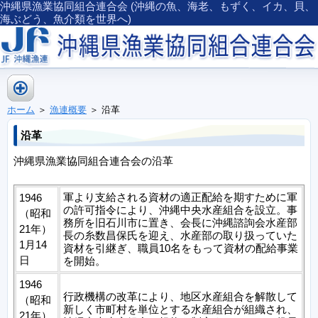
沖縄県漁業協同組合連合会 (沖縄の魚、海老、もずく、イカ、貝、
海ぶどう、魚介類を世界へ)
ホーム
＞
漁連概要
＞ 沿革
沿革
沖縄県漁業協同組合連合会の沿革
軍より支給される資材の適正配給を期すために軍
1946
の許可指令により、沖縄中央水産組合を設立。事
（昭和
務所を旧石川市に置き、会長に沖縄諮詢会水産部
21年）
長の糸数昌保氏を迎え、水産部の取り扱っていた
1月14
資材を引継ぎ、職員10名をもって資材の配給事業
日
を開始。
1946
行政機構の改革により、地区水産組合を解散して
（昭和
新しく市町村を単位とする水産組合が組織され、
21年）