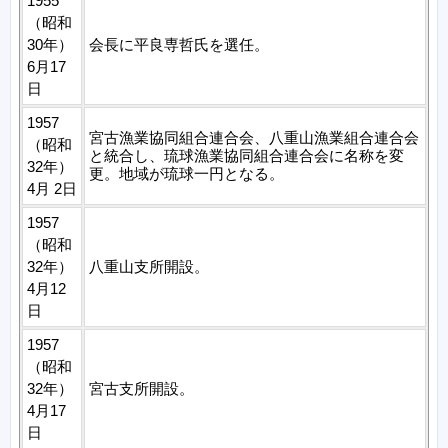
1955
（昭和
30年）
会長に平良専哲氏を選任。
6月17
日
1957
宮古漁業協同組合連合会、八重山漁業組合連合会
（昭和
と統合し、琉球漁業協同組合連合会に名称を変
32年）
更。地域が琉球一円となる。
4月 2日
1957
（昭和
32年）
八重山支所開設。
4月12
日
1957
（昭和
32年）
宮古支所開設。
4月17
日