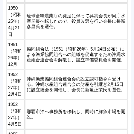
1950
（昭和
琉球食糧農業庁の発足に伴って呉我会長が同庁水
25年）
産局長へ転じたので、役員改選を行い会長に長嶺
彦昌氏を選任。
4月21
日
1951
協同組合法（1951（昭和26年）5月24日公布）に
（昭和
よる漁業協同組合への組織を促進するため沖縄水
26年）
産組合連合会を解散し、設立準備委員会を開催。
12月
1952
沖縄漁業協同組合連合会の設立認可指令を受け
（昭和
る。沖縄水産組合連合会の財産を引継ぎ2月15日
27年）
に設立総会を開催し、会長に新垣正栄氏を選任。
2月4日
1952
（昭和
那覇市泊へ事務所を移転し、同時に鮮魚市場を開
設。
27年）
4月5日