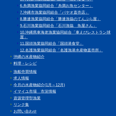
6.糸満漁業協同組合「糸満お魚センター」
7.沖縄市漁業協同組合「パヤオ直売店」
8.勝連漁業協同組合「勝連漁協のてんぷら屋」
9.石川漁業協同組合「石川漁協 魚屋さん」
10.沖縄県車海老漁業協同組合「車えびレストラン球
屋」
11.国頭漁業協同組合「国頭港食堂」
12.名護漁業協同組合「名護漁港水産物直売所」
沖縄の水産物紹介
料理・レシピ
漁船売買情報
求人情報
今月の水産物紹介(1月～12月)
イマイユ市場 市況情報
資源管理型漁業
リンク集
お問い合わせ