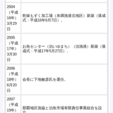
2004
（平成
乾燥もずく加工場（糸満漁港北地区）新築（落成
16年）
式：平成16年6月7日）。
3月29
日
2005
（平成
お魚センター（泊いゆまち）（泊漁港）新築（落
17年）
成式：平成17年5月27日）。
3月30
日
2006
（平成
18年）
会長に下地敏彦氏を選任。
6月20
日
2007
（平成
那覇地区漁協と泊魚市場有限責任事業組合を設
19年）
立。