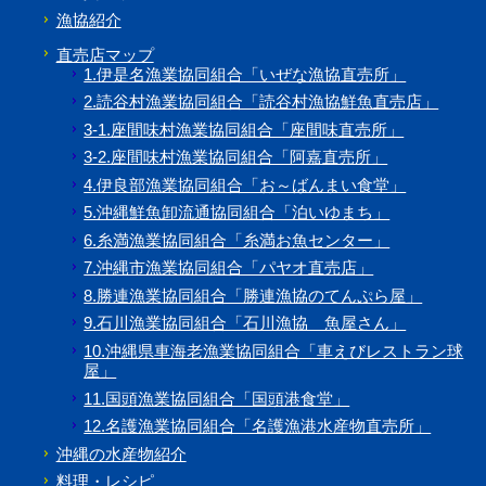
漁協紹介
直売店マップ
1.伊是名漁業協同組合「いぜな漁協直売所」
2.読谷村漁業協同組合「読谷村漁協鮮魚直売店」
3-1.座間味村漁業協同組合「座間味直売所」
3-2.座間味村漁業協同組合「阿嘉直売所」
4.伊良部漁業協同組合「お～ばんまい食堂」
5.沖縄鮮魚卸流通協同組合「泊いゆまち」
6.糸満漁業協同組合「糸満お魚センター」
7.沖縄市漁業協同組合「パヤオ直売店」
8.勝連漁業協同組合「勝連漁協のてんぷら屋」
9.石川漁業協同組合「石川漁協 魚屋さん」
10.沖縄県車海老漁業協同組合「車えびレストラン球
屋」
11.国頭漁業協同組合「国頭港食堂」
12.名護漁業協同組合「名護漁港水産物直売所」
沖縄の水産物紹介
料理・レシピ