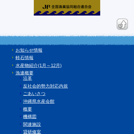
お知らせ情報
軽石情報
水産物紹介(1月～12月)
漁連概要
沿革
反社会的勢力対応内規
ごあいさつ
沖縄県水産会館
概要
機構図
関連施設
貸研修室