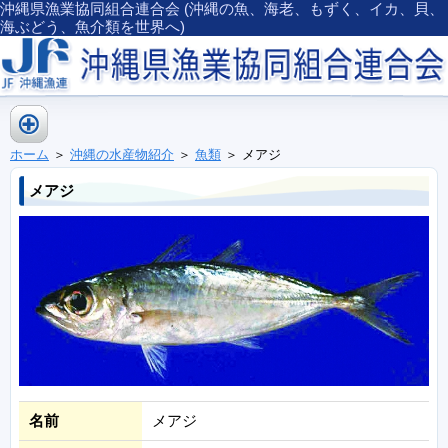
沖縄県漁業協同組合連合会 (沖縄の魚、海老、もずく、イカ、貝、
海ぶどう、魚介類を世界へ)
ホーム
＞
沖縄の水産物紹介
＞
魚類
＞ メアジ
メアジ
名前
メアジ