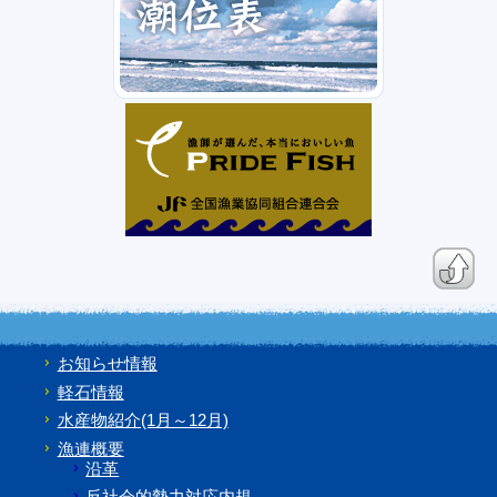
お知らせ情報
軽石情報
水産物紹介(1月～12月)
漁連概要
沿革
反社会的勢力対応内規