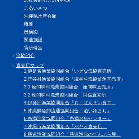
ごあいさつ
沖縄県水産会館
概要
機構図
関連施設
貸研修室
漁協紹介
直売店マップ
1.伊是名漁業協同組合「いぜな漁協直売所」
2.読谷村漁業協同組合「読谷村漁協鮮魚直売店」
3-1.座間味村漁業協同組合「座間味直売所」
3-2.座間味村漁業協同組合「阿嘉直売所」
4.伊良部漁業協同組合「お～ばんまい食堂」
5.沖縄鮮魚卸流通協同組合「泊いゆまち」
6.糸満漁業協同組合「糸満お魚センター」
7.沖縄市漁業協同組合「パヤオ直売店」
8.勝連漁業協同組合「勝連漁協のてんぷら屋」