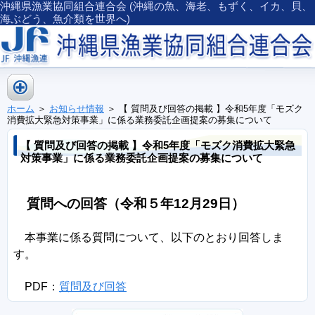
沖縄県漁業協同組合連合会 (沖縄の魚、海老、もずく、イカ、貝、
海ぶどう、魚介類を世界へ)
ホーム
＞
お知らせ情報
＞ 【 質問及び回答の掲載 】令和5年度「モズク
消費拡大緊急対策事業」に係る業務委託企画提案の募集について
【 質問及び回答の掲載 】令和5年度「モズク消費拡大緊急
対策事業」に係る業務委託企画提案の募集について
質問への回答（令和５年12月29日）
本事業に係る質問について、以下のとおり回答しま
す。
PDF：
質問及び回答