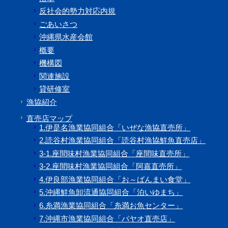
反社会的勢力対応内規
ごあいさつ
沖縄県水産会館
概要
機構図
関連施設
貸研修室
漁協紹介
直売店マップ
1.伊是名漁業協同組合「いぜな漁協直売所」
2.読谷村漁業協同組合「読谷村漁協鮮魚直売店」
3-1.座間味村漁業協同組合「座間味直売所」
3-2.座間味村漁業協同組合「阿嘉直売所」
4.伊良部漁業協同組合「お～ばんまい食堂」
5.沖縄鮮魚卸流通協同組合「泊いゆまち」
6.糸満漁業協同組合「糸満お魚センター」
7.沖縄市漁業協同組合「パヤオ直売店」