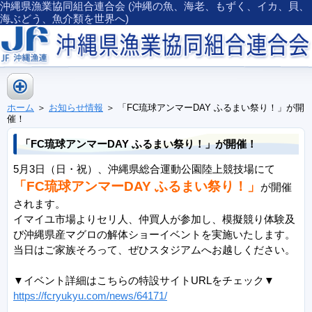
沖縄県漁業協同組合連合会 (沖縄の魚、海老、もずく、イカ、貝、
海ぶどう、魚介類を世界へ)
ホーム
＞
お知らせ情報
＞ 「FC琉球アンマーDAY ふるまい祭り！」が開
催！
「FC琉球アンマーDAY ふるまい祭り！」が開催！
5月3日（日・祝）、沖縄県総合運動公園陸上競技場にて
「FC琉球アンマーDAY ふるまい祭り！」
が開催
されます。
イマイユ市場よりセリ人、仲買人が参加し、模擬競り体験及
び沖縄県産マグロの解体ショーイベントを実施いたします。
当日はご家族そろって、ぜひスタジアムへお越しください。
▼イベント詳細はこちらの特設サイトURLをチェック▼
https://fcryukyu.com/news/64171/