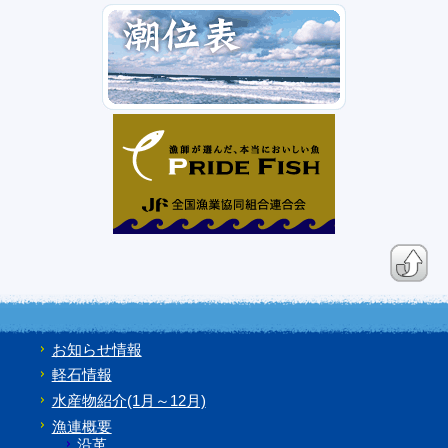
お知らせ情報
軽石情報
水産物紹介(1月～12月)
漁連概要
沿革