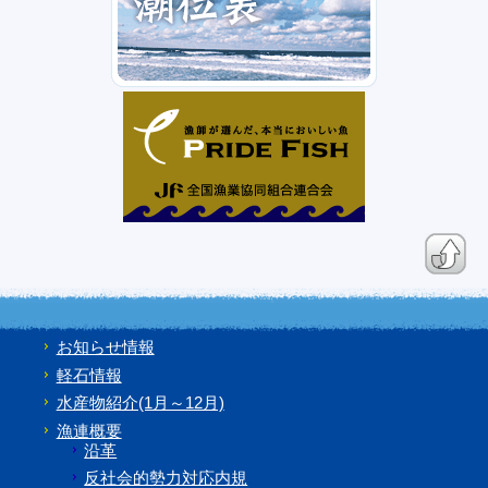
お知らせ情報
軽石情報
水産物紹介(1月～12月)
漁連概要
沿革
反社会的勢力対応内規