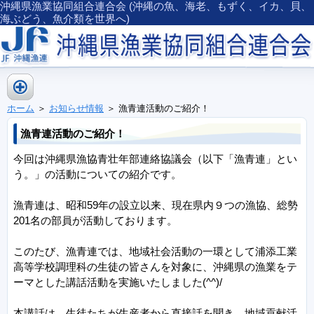
沖縄県漁業協同組合連合会 (沖縄の魚、海老、もずく、イカ、貝、
海ぶどう、魚介類を世界へ)
ホーム
＞
お知らせ情報
＞ 漁青連活動のご紹介！
漁青連活動のご紹介！
今回は沖縄県漁協青壮年部連絡協議会（以下「漁青連」とい
う。」の活動についての紹介です。
漁青連は、昭和59年の設立以来、現在県内９つの漁協、総勢
201名の部員が活動しております。
このたび、漁青連では、地域社会活動の一環として浦添工業
高等学校調理科の生徒の皆さんを対象に、沖縄県の漁業をテ
ーマとした講話活動を実施いたしました(^^)/
本講話は、生徒たちが生産者から直接話を聞き、地域貢献活