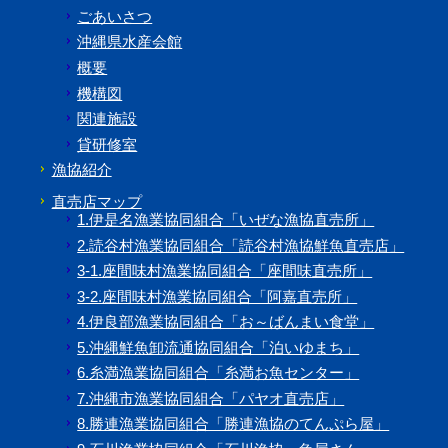
ごあいさつ
沖縄県水産会館
概要
機構図
関連施設
貸研修室
漁協紹介
直売店マップ
1.伊是名漁業協同組合「いぜな漁協直売所」
2.読谷村漁業協同組合「読谷村漁協鮮魚直売店」
3-1.座間味村漁業協同組合「座間味直売所」
3-2.座間味村漁業協同組合「阿嘉直売所」
4.伊良部漁業協同組合「お～ばんまい食堂」
5.沖縄鮮魚卸流通協同組合「泊いゆまち」
6.糸満漁業協同組合「糸満お魚センター」
7.沖縄市漁業協同組合「パヤオ直売店」
8.勝連漁業協同組合「勝連漁協のてんぷら屋」