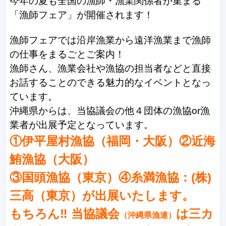
今年の夏も全国の漁師・漁業関係者が集まる
「漁師フェア」が開催されます！
漁師フェアでは沿岸漁業から遠洋漁業まで漁師
の仕事をまるごとご案内！
漁師さん、漁業会社や漁協の担当者などと直接
お話することのできる魅力的なイベントとなっ
ています。
沖縄県からは、当協議会の他４団体の漁協or漁
業者が出展予定となっています。
①伊平屋村漁協（福岡・大阪）②近海
鮪漁協（大阪）
③国頭漁協（東京）④
糸満漁協：(株)
三高（東京）が出展いたします。
もちろん‼ 当協議会
は三カ
（沖縄県漁連）