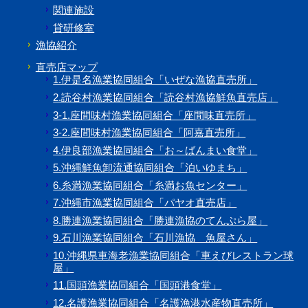
関連施設
貸研修室
漁協紹介
直売店マップ
1.伊是名漁業協同組合「いぜな漁協直売所」
2.読谷村漁業協同組合「読谷村漁協鮮魚直売店」
3-1.座間味村漁業協同組合「座間味直売所」
3-2.座間味村漁業協同組合「阿嘉直売所」
4.伊良部漁業協同組合「お～ばんまい食堂」
5.沖縄鮮魚卸流通協同組合「泊いゆまち」
6.糸満漁業協同組合「糸満お魚センター」
7.沖縄市漁業協同組合「パヤオ直売店」
8.勝連漁業協同組合「勝連漁協のてんぷら屋」
9.石川漁業協同組合「石川漁協 魚屋さん」
10.沖縄県車海老漁業協同組合「車えびレストラン球
屋」
11.国頭漁業協同組合「国頭港食堂」
12.名護漁業協同組合「名護漁港水産物直売所」