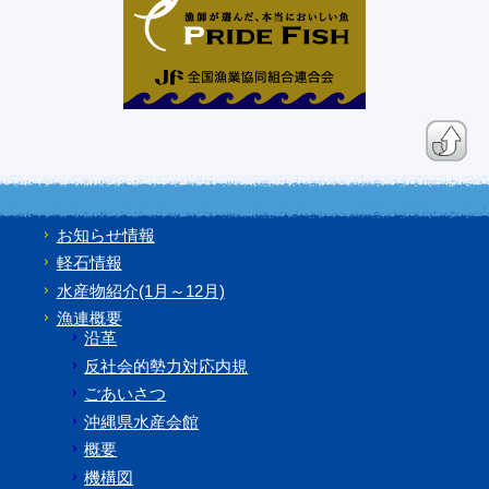
お知らせ情報
軽石情報
水産物紹介(1月～12月)
漁連概要
沿革
反社会的勢力対応内規
ごあいさつ
沖縄県水産会館
概要
機構図